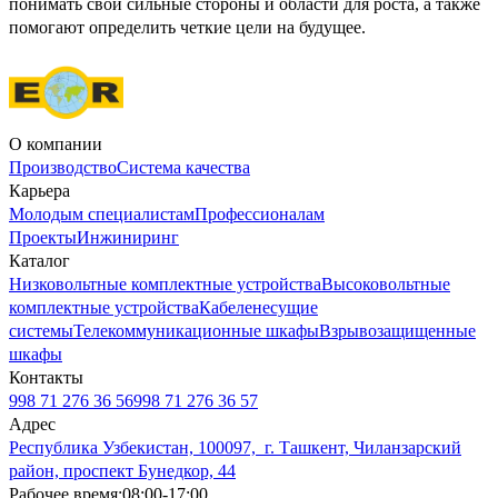
понимать свои сильные стороны и области для роста, а также
помогают определить четкие цели на будущее.
О компании
Производство
Система качества
Карьера
Молодым специалистам
Профессионалам
Проекты
Инжиниринг
Каталог
Низковольтные комплектные устройства
Высоковольтные
комплектные устройства
Кабеленесущие
системы
Телекоммуникационные шкафы
Взрывозащищенные
шкафы
Контакты
998 71 276 36 56
998 71 276 36 57
Адрес
Республика Узбекистан, 100097, г. Ташкент, Чиланзарский
район, проспект Бунедкор, 44
Рабочее время:
08:00-17:00